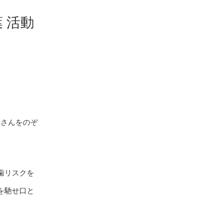
 活動
者さんをのぞ
歯リスクを
を馳せ口と