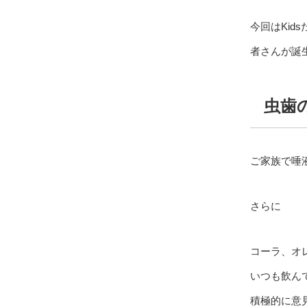
今回はKid
者さんが誕
虫歯
ご家族で唾
さらに
コーラ、オ
いつも飲ん
積極的に意