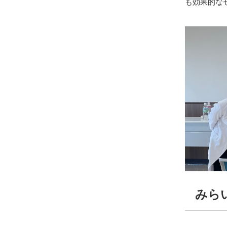
も効果的な
みら