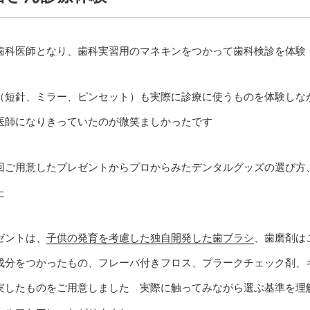
歯科医師となり、歯科実習用のマネキンをつかって歯科検診を体験
（短針、ミラー、ピンセット）も実際に診療に使うものを体験しな
医師になりきっていたのが微笑ましかったです
回ご用意したプレゼントからプロからみたデンタルグッズの選び方
た
ゼントは、
子供の発育を考慮した独自開発した歯ブラシ
、歯磨剤は
成分をつかったもの、フレーバ付きフロス、プラークチェック剤、
実したものをご用意しました 実際に触ってみながら選ぶ基準を理