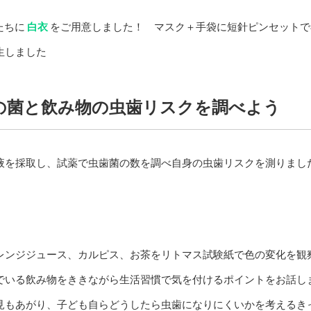
sたちに
白衣
をご用意しました！ マスク＋手袋に短針ピンセットで
生しました
の菌と飲み物の虫歯リスクを調べよう
液を採取し、試薬で虫歯菌の数を調べ自身の虫歯リスクを測りまし
レンジジュース、カルピス、お茶をリトマス試験紙で色の変化を
でいる飲み物をききながら生活習慣で気を付けるポイントをお話
見もあがり、子ども自らどうしたら虫歯になりにくいかを考えるき