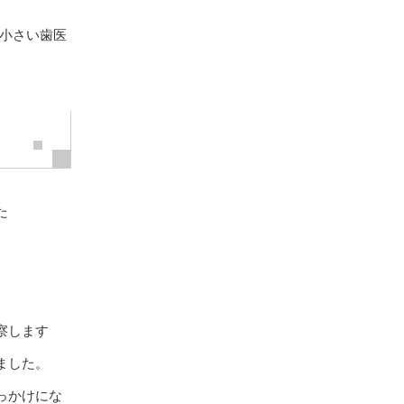
小さい歯医
た
観察します
しました。
っかけにな