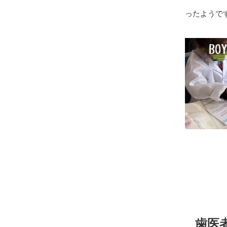
ったようで
歯医