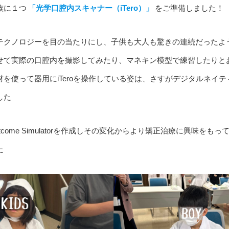
族に１つ
「光学口腔内スキャナー（iTero）」
をご準備しました！
テクノロジーを目の当たりにし、子供も大人も驚きの連続だったよ
せて実際の口腔内を撮影してみたり、マネキン模型で練習したりと
材を使って器用にiTeroを操作している姿は、さすがデジタルネイ
した
tcome Simulatorを作成しその変化からより矯正治療に興味をも
た