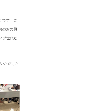
うです ご
おのおの興
ティブ世代だ
っていただけた